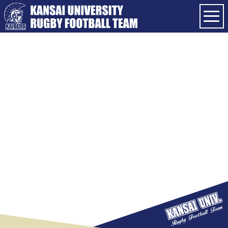
第89回関法戦