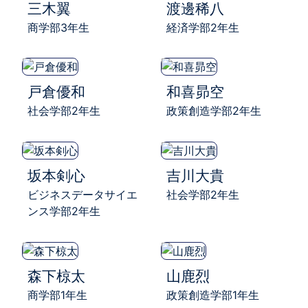
三木翼
渡邊稀八
商学部3年生
経済学部2年生
戸倉優和
和喜昴空
社会学部2年生
政策創造学部2年生
坂本剣心
吉川大貴
ビジネスデータサイエ
社会学部2年生
ンス学部2年生
森下椋太
山鹿烈
商学部1年生
政策創造学部1年生