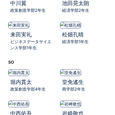
中川翼
池田晃太朗
政策創造学部2年生
経済学部2年生
来田実礼
松畑孔晴
ビジネスデータサイエ
経済学部1年生
ンス学部1年生
SO
堀内貫太
堂免遙生
政策創造学部4年生
商学部2年生
中西佑吾
岩﨑敬也