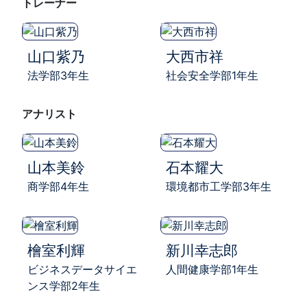
トレーナー
山口紫乃
大西市祥
法学部3年生
社会安全学部1年生
アナリスト
山本美鈴
石本耀大
商学部4年生
環境都市工学部3年生
檜室利輝
新川幸志郎
ビジネスデータサイエ
人間健康学部1年生
ンス学部2年生