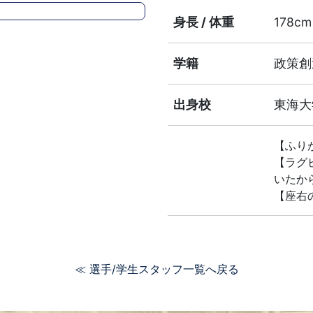
身長 / 体重
178cm
学籍
政策創
出身校
東海大
【ふり
【ラグ
いたか
【座右
≪ 選手/学生スタッフ一覧へ戻る