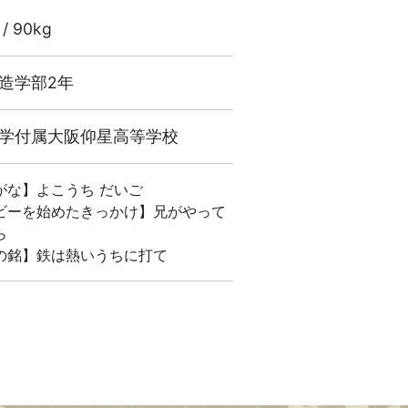
 / 90kg
造学部2年
学付属大阪仰星高等学校
がな】よこうち だいご
ビーを始めたきっかけ】兄がやって
ら
の銘】鉄は熱いうちに打て